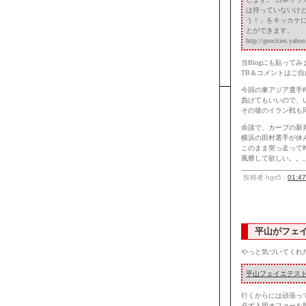
は持っていないけ
う！」をキッカケ
とができます。
http://geocities.yahoo
当Blogにも貼って
TB＆コメントはご
今回の東アジア選手
負けてもいいので、
その後のイラン戦も
余談で、カープの新井
横浜の田村選手が休
このまま突っ走って
風靡して欲しい。。
投稿者 hgs5 :
01:47
平山がフェ
やっと気づいてくれ
平山フェイエテス
行くからには頑張っ
必ず入団オファーを