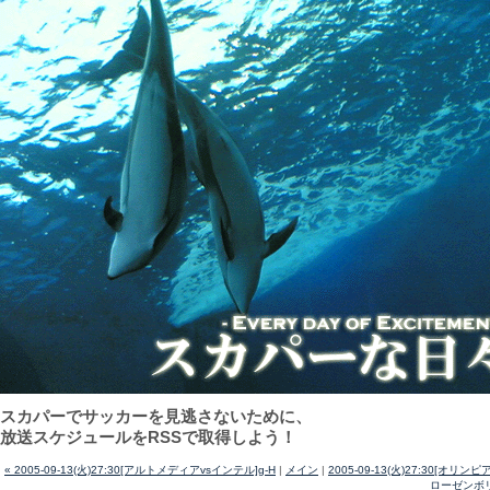
スカパーでサッカーを見逃さないために、
放送スケジュールをRSSで取得しよう！
« 2005-09-13(火)27:30[アルトメディアvsインテル]g-H
|
メイン
|
2005-09-13(火)27:30[オリンピ
ローゼンボリ]